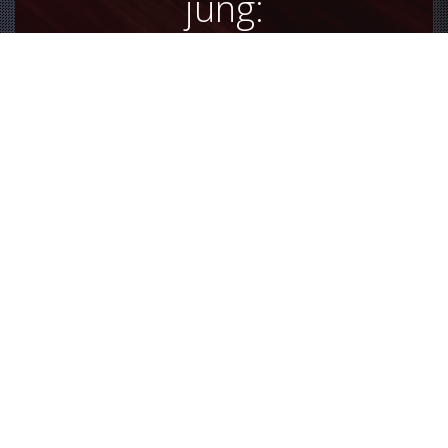
jung:
Auf dieser Seite möchten wir euch das „TATCH“
vorstellen
(Lesezeit ca 10min)
SPONSOREN:
Unterstützt wird das TATCH zur Zeit mit der
medizinischen Orthopädischen Betreuung durch
Stephan. Er untersucht bei seinen Besuchen die
Patienten/Bewohner und überlegt sich sinnvolle
Orthopädische bzw Physiotherapeutische