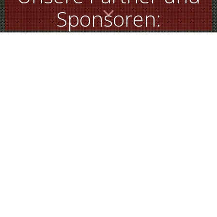
Sponsoren:
Sponsoren unterstützen uns dauerhaft in den
verschiedenen Projekten, hier möchten wir
euch diese Leute kurz vorstellen.
Für eure Hilfe sind wir euch sehr DANKBAR!
Das Haus der Gesundheit in Waldbröl unterstützt uns
OP-
z.B. bei der medizinischen Versorgung unserer “
Kinder
“ hier in Deutschland. Außerdem stellt uns die
Praxis Dr. Schwabe regelmäßig Medikamente und
Versorgungsmaterial für den Import nach Liberia zur
Verfügung.