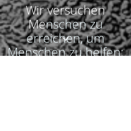
Wir versuchen
Me
nschen zu
erreichen, um
Menschen zu helfen:
Jeder Bericht über unsere Projekte erfüllt uns
mit totaler Freude, sowie mit Stolz so viele
Menschen erreichen zu können. Jeder
Unterstützer gibt Chancen in Afrika, und ohne
die Hilfe der Presse wäre vieles nicht möglich: